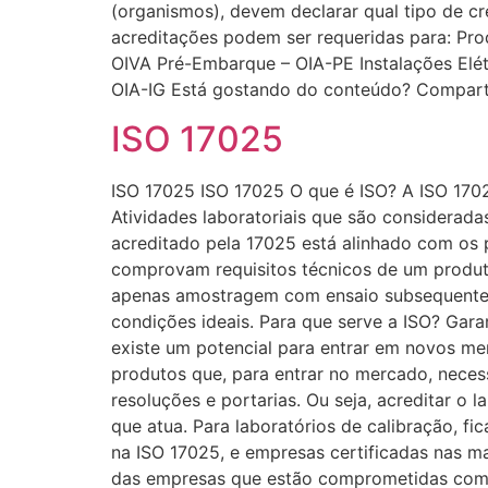
(organismos), devem declarar qual tipo de c
acreditações podem ser requeridas para: Pro
OIVA Pré-Embarque – OIA-PE Instalações Elétr
OIA-IG Está gostando do conteúdo? Comparti
ISO 17025
ISO 17025 ISO 17025 O que é ISO? A ISO 1702
Atividades laboratoriais que são considerad
acreditado pela 17025 está alinhado com os 
comprovam requisitos técnicos de um produ
apenas amostragem com ensaio subsequente. 
condições ideais. Para que serve a ISO? Gara
existe um potencial para entrar em novos mer
produtos que, para entrar no mercado, necess
resoluções e portarias. Ou seja, acreditar 
que atua. Para laboratórios de calibração, f
na ISO 17025, e empresas certificadas nas m
das empresas que estão comprometidas com a