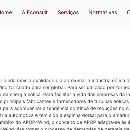
Home
A Econsult
Serviços
Normativas
C
inda mais a qualidade e a aproximar a indústria eólica do
 foi criado para ser global. Para ser utilizado por forne
o da energia eólica. Para facilitar a vida das empresas da 
os principais fabricantes e fornecedores de turbinas eól
a para acompanhar a tendência contínua de reduções no cus
ria automotiva e tem sido a espinha dorsal para o amad
 âmbito do APQP4Wind, o conceito de APQP adapta-se às á
4Wind visa tornar o processo de demandas de garantia de