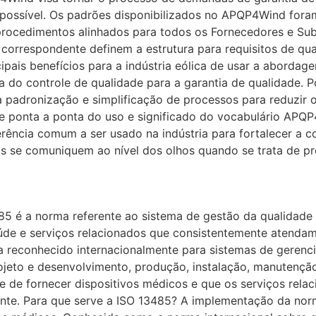
 possível. Os padrões disponibilizados no APQP4Wind foram
procedimentos alinhados para todos os Fornecedores e Subf
correspondente definem a estrutura para requisitos de qu
ais benefícios para a indústria eólica de usar a aborda
do controle de qualidade para a garantia de qualidade. P
à padronização e simplificação de processos para reduzir
de ponta a ponta do uso e significado do vocabulário APQP
rência comum a ser usado na indústria para fortalecer a c
is se comuniquem ao nível dos olhos quando se trata de pr
85 é a norma referente ao sistema de gestão da qualidad
de e serviços relacionados que consistentemente atendam a
tria reconhecido internacionalmente para sistemas de gerenc
ojeto e desenvolvimento, produção, instalação, manutençã
e de fornecer dispositivos médicos e que os serviços rel
liente. Para que serve a ISO 13485? A implementação da n