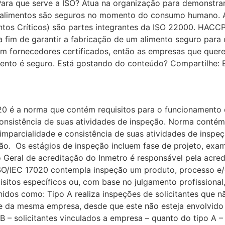
 Para que serve a ISO? Atua na organização para demonstra
os alimentos são seguros no momento do consumo humano. A
os Críticos) são partes integrantes da ISO 22000. HACCP: t
a fim de garantir a fabricação de um alimento seguro par
m fornecedores certificados, então as empresas que quer
limento é seguro. Está gostando do conteúdo? Compartilhe:
0 é a norma que contém requisitos para o funcionamento 
onsistência de suas atividades de inspeção. Norma contém
mparcialidade e consistência de suas atividades de inspeç
ção. Os estágios de inspeção incluem fase de projeto, exam
eral de acreditação do Inmetro é responsável pela acred
ISO/IEC 17020 contempla inspeção um produto, processo e/o
itos específicos ou, com base no julgamento profissional,
nidos como: Tipo A realiza inspeções de solicitantes que 
te da mesma empresa, desde que este não esteja envolvido 
 B – solicitantes vinculados a empresa – quanto do tipo A –