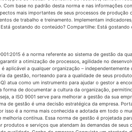
o. Com base no padrão desta norma e nas informações cont
spectos mais importantes de seus processos de produção ou
entos de trabalho e treinamento. Implementam indicadores, 
. Está gostando do conteúdo? Compartilhe: Está gostando
001:2015 é a norma referente ao sistema de gestão da qual
e garantir a otimização de processos, agilidade no desenvo
5 é aplicável a qualquer organização – independentemente 
ria da gestão, norteando para a qualidade de seus produto
) atua como um instrumento para ajudar o gestor a encontr
a forma de documentar a cultura da organização, permitin
 seja, a ISO 9001 serve para melhorar a gestão da sua emp
tema de gestão é uma decisão estratégica da empresa. Por
por isso é a norma mais conhecida e adotada em todo o m
de melhoria contínua. Essa norma de gestão é projetada pa
r produtos e serviços que atendam às demandas de seus cl
ia de qualidade. Ganho da empresa Conquista um atestado d