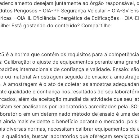
redenciamento desejam juntamente ao órgão responsável, q
dutos Perigosos – OIA-PP Segurança Veicular – OIA-SV Ensa
icas – OIA-IL Eficiência Energética de Edificações – OIA-
lhe: Está gostando do conteúdo? Compartilhe:
5 é a norma que contém os requisitos para a competência d
as: Calibração: o ajuste de equipamentos perante uma gran
padrões internacionais de confiança e validade. Ensaio: s
to ou material Amostragem seguida de ensaio: a amostrag
A amostragem é o ato de coletar as amostras adequadame
nte qualidade e confiança nos resultados do seu laboratór
cados, além da aceitação mundial da atividade que seu lab
itam ser analisados por laboratórios acreditados pela ISO
o laboratório em um determinado método de ensaio é uma de
ica ainda mais evidente o benefício perante o mercado, pois
ais diversas normas, necessitam calibrar equipamentos de
 qualidade, buscar laboratórios que ofereçam serviços de