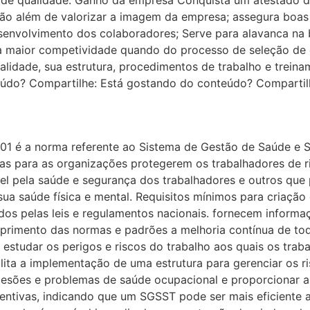
ação além de valorizar a imagem da empresa; assegura boas
 desenvolvimento dos colaboradores; Serve para alavanca n
 maior competividade quando do processo de seleção de e
alidade, sua estrutura, procedimentos de trabalho e trein
teúdo? Compartilhe: Está gostando do conteúdo? Compartil
01 é a norma referente ao Sistema de Gestão de Saúde e S
cas para as organizações protegerem os trabalhadores de 
l pela saúde e segurança dos trabalhadores e outros que 
sua saúde física e mental. Requisitos mínimos para criaçã
os pelas leis e regulamentos nacionais. fornecem informa
umprimento das normas e padrões a melhoria contínua de 
estudar os perigos e riscos do trabalho aos quais os trab
ilita a implementação de uma estrutura para gerenciar os r
r lesões e problemas de saúde ocupacional e proporcionar 
entivas, indicando que um SGSST pode ser mais eficiente