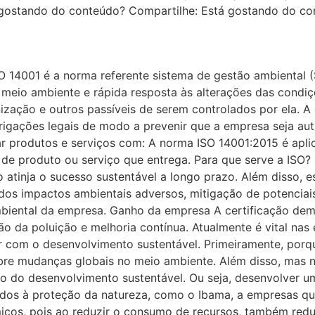
gostando do conteúdo? Compartilhe: Está gostando do co
O 14001 é a norma referente sistema de gestão ambiental 
 meio ambiente e rápida resposta às alterações das condi
ização e outros passíveis de serem controlados por ela. A
igações legais de modo a prevenir que a empresa seja au
r produtos e serviços com: A norma ISO 14001:2015 é apli
de produto ou serviço que entrega. Para que serve a ISO?
atinja o sucesso sustentável a longo prazo. Além disso, e
os impactos ambientais adversos, mitigação de potenciai
iental da empresa. Ganho da empresa A certificação demo
ão da poluição e melhoria contínua. Atualmente é vital n
 com o desenvolvimento sustentável. Primeiramente, porque
bre mudanças globais no meio ambiente. Além disso, mas 
do desenvolvimento sustentável. Ou seja, desenvolver um
dos à proteção da natureza, como o Ibama, a empresas que
cos, pois ao reduzir o consumo de recursos, também reduz