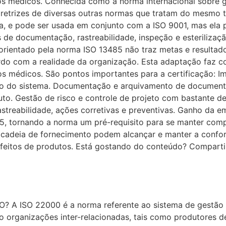
s médicos. Conhecida como a norma internacional sobre 
diretrizes de diversas outras normas que tratam do mesmo
a, e pode ser usada em conjunto com a ISO 9001, mas ela p
s de documentação, rastreabilidade, inspeção e esteriliza
rientado pela norma ISO 13485 não traz metas e resultados 
rdo com a realidade da organização. Esta adaptação faz 
os médicos. São pontos importantes para a certificação: 
ão do sistema. Documentação e arquivamento de documento
to. Gestão de risco e controle de projeto com bastante de
rastreabilidade, ações corretivas e preventivas. Ganho da 
5, tornando a norma um pré-requisito para se manter compe
cadeia de fornecimento podem alcançar e manter a confor
efeitos de produtos. Está gostando do conteúdo? Comparti
? A ISO 22000 é a norma referente ao sistema de gestão 
ndo organizações inter-relacionadas, tais como produtores